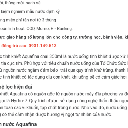
i, thùng mới, sạch sẽ
 kiệm nghiệm mẫu nước định kỳ
ng miễn phí tận nơi từ 3 thùng
án linh hoạt: COD, Momo, E - Banking,...
ực giao hàng số lượng lớn cho công ty, trường học, bệnh viện, kh
ng trả sau: 0931.149.513
 tinh khiết Aquafina chai 350ml là nước uống tinh khiết được xử
 tia cực tím. Phù hợp với tiêu chuẩn nước uống của Tổ Chức Sức 
ừ nguồn nước ngầm đảm bảo trải qua quy trình khử trùng, thanh lọ
 tinh khiết có tác dụng dịu cơn khát, khi uống sẽ có cảm giác hơi 
ệ lọc hiện đại
khiết Aquafina có nguồn gốc từ nguồn nước máy địa phương và đư
ọi là Hydro-7. Quy trình được sử dụng công nghệ thẩm thấu ngược
àn toàn các vi khuẩn, tạp chất trong nước. Nhờ vào đó, nước uống
 có thể cảm nhận được hương vị ngọt tự nhiên của nước.
n nước Aquafina