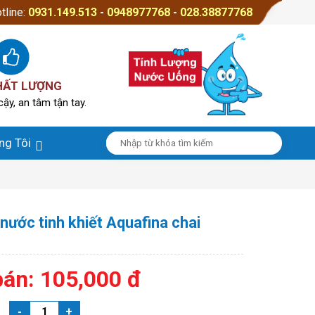
tline:
0931.149.513
-
0948977768
-
028.38877768
HẤT LƯỢNG
cậy, an tâm tận tay.
ng Tôi
nước tinh khiết Aquafina chai
bán: 105,000 đ