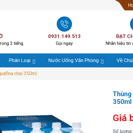
Ho
Ờ
0931.149.513
ĐẠT C
rong 2 tiếng.
Gọi ngay
Nhãn hiệu tin 
Phân Loại
Nước Uống Văn Phòng
Về Chú
quafina chai 350ml
Thùng 
350ml
Giá 
Số lượng: