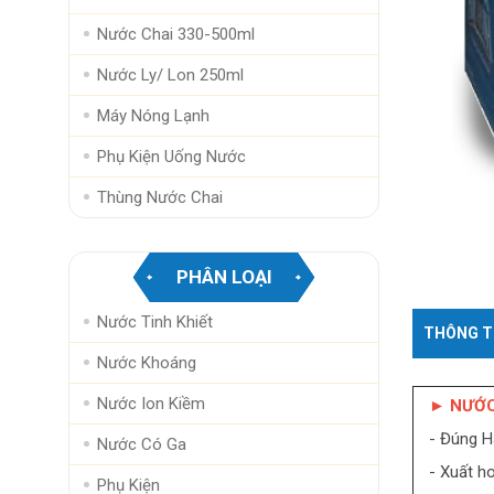
Nước Chai 330-500ml
Nước Ly/ Lon 250ml
Máy Nóng Lạnh
Phụ Kiện Uống Nước
Thùng Nước Chai
PHÂN LOẠI
Nước Tinh Khiết
THÔNG T
Nước Khoáng
Nước Ion Kiềm
► NƯỚC 
- Đúng Hã
Nước Có Ga
- Xuất ho
Phụ Kiện