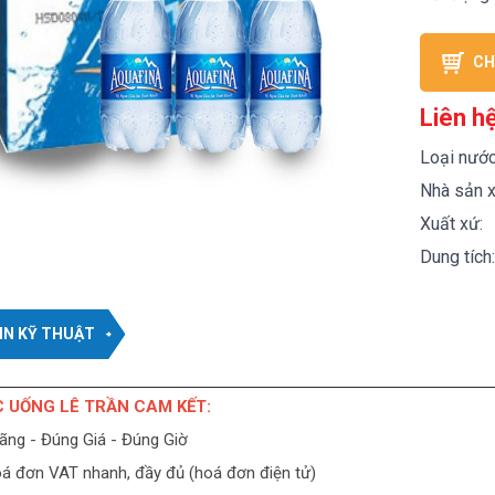
CH
Liên h
Loại nước
Nhà sản x
Xuất xứ:
Dung tích:
IN KỸ THUẬT
UỐNG LÊ TRẦN CAM KẾT:
ng - Đúng Giá - Đúng Giờ
á đơn VAT nhanh, đầy đủ (hoá đơn điện tử)