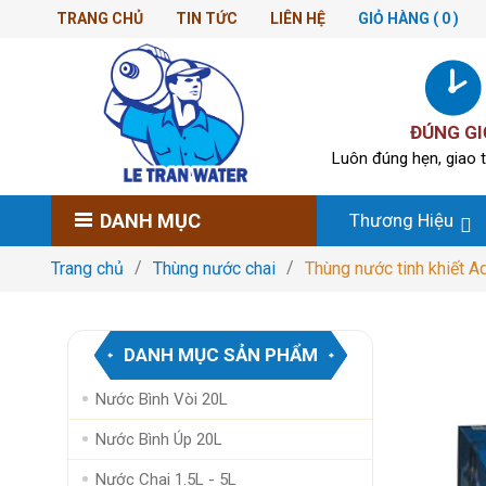
TRANG CHỦ
TIN TỨC
LIÊN HỆ
GIỎ HÀNG
( 0 )
ĐÚNG GI
Luôn đúng hẹn, giao t
DANH MỤC
Thương Hiệu
Trang chủ
Thùng nước chai
Thùng nước tinh khiết A
DANH MỤC SẢN PHẨM
Nước Bình Vòi 20L
Nước Bình Úp 20L
Nước Chai 1.5L - 5L