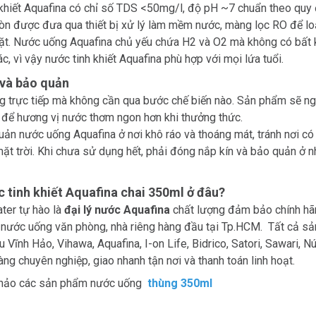
khiết Aquafina có chỉ số TDS <50mg/l, độ pH ~7 chuẩn theo quy 
òn được đưa qua thiết bị xử lý làm mềm nước, màng lọc RO để lo
t. Nước uống Aquafina chủ yếu chứa H2 và O2 mà không có bất kỳ
c, vì vậy nước tinh khiết Aquafina phù hợp với mọi lứa tuổi.
và bảo quản
g trực tiếp mà không cần qua bước chế biến nào. Sản phẩm sẽ ng
 để hương vị nước thơm ngon hơn khi thưởng thức.
ản nước uống Aquafina ở nơi khô ráo và thoáng mát, tránh nơi có n
ặt trời. Khi chưa sử dụng hết, phải đóng nắp kín và bảo quản ở n
 tinh khiết Aquafina chai 350ml ở đâu?
ter tự hào là
đại lý nước Aquafina
chất lượng đảm bảo chính hãn
 nước uống văn phòng, nhà riêng hàng đầu tại Tp.HCM. Tất cả s
 Vĩnh Hảo, Vihawa, Aquafina, I-on Life, Bidrico, Satori, Sawari, Nú
àng chuyên nghiệp, giao nhanh tận nơi và thanh toán linh hoạt.
hảo các sản phẩm nước uống
thùng 350ml