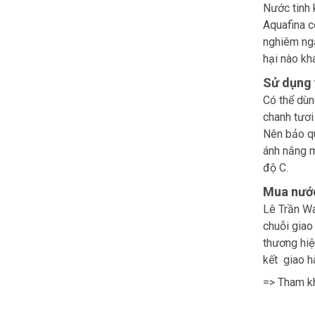
Nước tinh 
Aquafina c
nghiêm ngặ
hại nào khá
Sử dụng 
Có thể dùn
chanh tươi
Nên bảo qu
ánh nắng m
độ C.
Mua nước
Lê Trần Wa
chuỗi giao
thương hiệu
kết giao h
=> Tham k