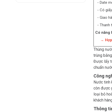
- Date mớ
- Có giấy
- Giao hà
- Thanh to
Có năng l
→ Hợp đồ
Thùng nước
trùng bằng
Được lấy t
chuẩn nước
Công ngh
Nước tinh 
còn được g
loại bỏ ho
khách hàng
Thông ti