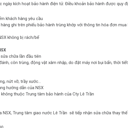
 ngày kích hoạt bảo hành điện tử. Điều khoản bảo hành được quy đị
iểm khách hàng yêu cầu
 hàng ghi trên phiếu bảo hành trùng khớp với thông tin hóa đơn mua
SX không bị rách/bể
 NSX
sửa chữa lần đầu tiên
t đánh, côn trùng, động vật xâm nhập, do đặt máy nơi bụi bẩn, thời tiế
, nứt vỡ, trầy xước...
đúng hướng dẫn của NSX
n không thuộc Trung tâm bảo hành của Cty Lê Trần
 NSX, Trung tâm giao nước Lê Trần sẽ tiếp nhận sửa chữa thay thế 
00