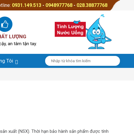
tline:
0931.149.513
-
0948977768
-
028.38877768
HẤT LƯỢNG
cậy, an tâm tận tay.
ng Tôi
 sản xuất (NSX). Thời hạn bảo hành sản phẩm được tính