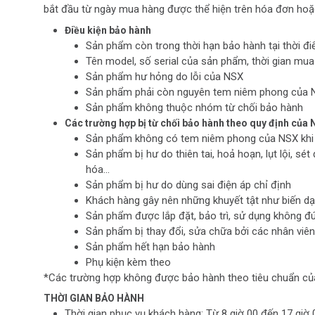
bắt đầu từ ngày mua hàng được thể hiện trên hóa đơn hoặc
Điều kiện bảo hành
Sản phẩm còn trong thời hạn bảo hành tại thời đ
Tên model, số serial của sản phẩm, thời gian mua
Sản phẩm hư hỏng do lỗi của NSX
Sản phẩm phải còn nguyên tem niêm phong của N
Sản phẩm không thuộc nhóm từ chối bảo hành
Các trường hợp bị từ chối bảo hành theo quy định của
Sản phẩm không có tem niêm phong của NSX khi 
Sản phẩm bị hư do thiên tai, hoả hoạn, lụt lội, sé
hóa...
Sản phẩm bị hư do dùng sai điện áp chỉ định
Khách hàng gây nên những khuyết tật như biến dạng
Sản phẩm được lắp đặt, bảo trì, sử dụng không 
Sản phẩm bị thay đổi, sửa chữa bởi các nhân viê
Sản phẩm hết hạn bảo hành
Phụ kiện kèm theo
*Các trường hợp không được bảo hành theo tiêu chuẩn của
THỜI GIAN BẢO HÀNH
Thời gian phục vụ khách hàng: Từ 8 giờ 00 đến 17 giờ 