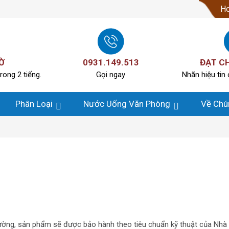
Ho
Ờ
0931.149.513
ĐẠT C
rong 2 tiếng.
Gọi ngay
Nhãn hiệu tin 
Phân Loại
Nước Uống Văn Phòng
Về Chú
hường, sản phẩm sẽ được bảo hành theo tiêu chuẩn kỹ thuật của Nhà