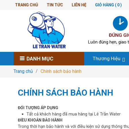
TRANG CHỦ
TIN TỨC
LIÊN HỆ
GIỎ HÀNG
( 0 )
ĐÚNG GI
Luôn đúng hẹn, giao t
DANH MỤC
Thương Hiệu
Trang chủ
Chính sách bảo hành
CHÍNH SÁCH BẢO HÀNH
ĐỐI TƯỢNG ÁP DỤNG
Tất cả khách hàng đã mua hàng tại Lê Trần Water
ĐIỀU KHOẢN BẢO HÀNH
Trong thời hạn bảo hành và với điều kiện sử dụng thông t