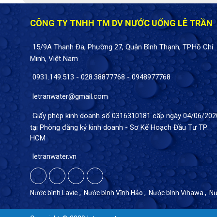
CÔNG TY TNHH TM DV NƯỚC UỐNG LÊ TRẦN
15/9A Thanh Đa, Phường 27, Quận Bình Thạnh, TP.Hồ Chí
Minh, Việt Nam
0931.149.513
-
028.38877768
-
0948977768
letranwater@gmail.com
Giấy phép kinh doanh số 0316310181 cấp ngày 04/06/202
tại Phòng đăng ký kinh doanh - Sơ Kế Hoạch Đầu Tư TP.
HCM
letranwater.vn
Nước bình Lavie
,
Nước bình Vĩnh Hảo
,
Nước bình Vihawa
,
Nư