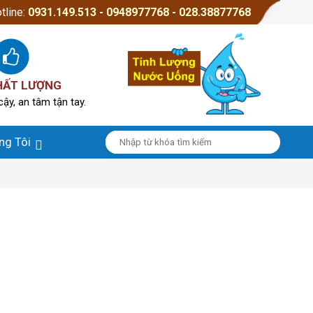
tline:
0931.149.513
-
0948977768
-
028.38877768
HẤT LƯỢNG
cậy, an tâm tận tay.
ng Tôi