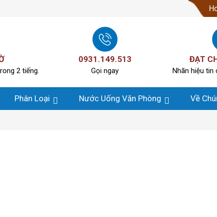
Ho
Ờ
0931.149.513
ĐẠT C
rong 2 tiếng.
Gọi ngay
Nhãn hiệu tin 
Phân Loại
Nước Uống Văn Phòng
Về Chú