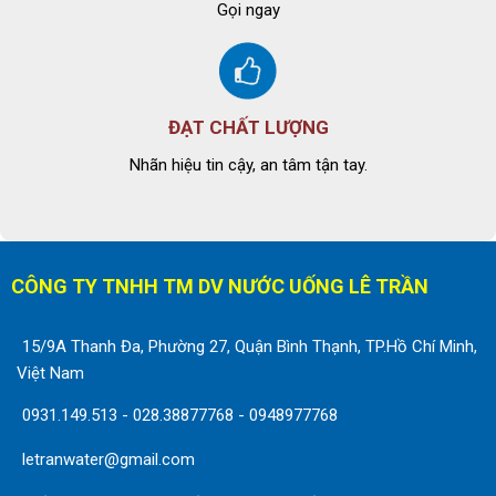
Gọi ngay
ĐẠT CHẤT LƯỢNG
Nhãn hiệu tin cậy, an tâm tận tay.
CÔNG TY TNHH TM DV NƯỚC UỐNG LÊ TRẦN
15/9A Thanh Đa, Phường 27, Quận Bình Thạnh, TP.Hồ Chí Minh,
Việt Nam
0931.149.513
-
028.38877768
-
0948977768
letranwater@gmail.com